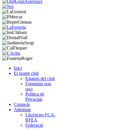
Inici
El nostre club
Estatuts del club
Formulari nou
soci
Politica de
Privacitat
Contacte
Atletisme
Llicències FCA-
RFEA
Federació