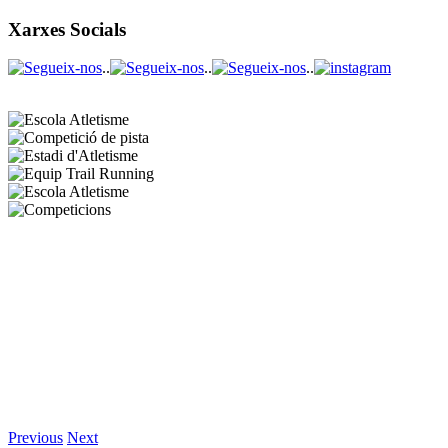
Xarxes Socials
..
..
..
Previous
Next