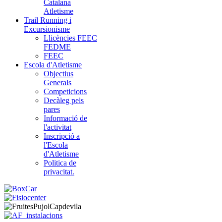
Catalana
Atletisme
Trail Running i
Excursionisme
Llicències FEEC
FEDME
FEEC
Escola d'Atletisme
Objectius
Generals
Competicions
Decàleg pels
pares
Informació de
l'activitat
Inscripció a
l'Escola
d'Atletisme
Politica de
privacitat.