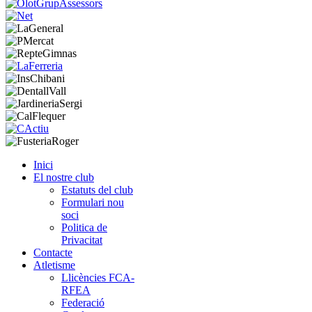
Inici
El nostre club
Estatuts del club
Formulari nou
soci
Politica de
Privacitat
Contacte
Atletisme
Llicències FCA-
RFEA
Federació