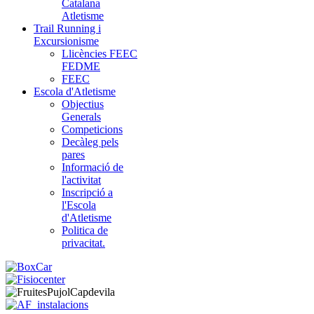
Catalana
Atletisme
Trail Running i
Excursionisme
Llicències FEEC
FEDME
FEEC
Escola d'Atletisme
Objectius
Generals
Competicions
Decàleg pels
pares
Informació de
l'activitat
Inscripció a
l'Escola
d'Atletisme
Politica de
privacitat.