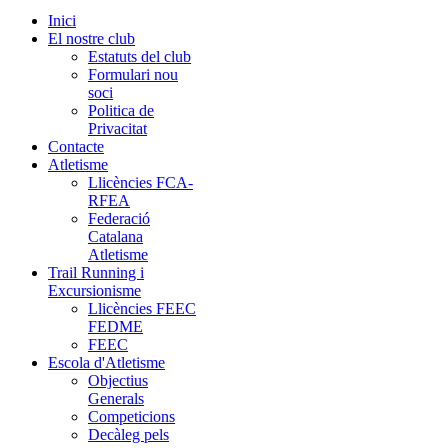
Inici
El nostre club
Estatuts del club
Formulari nou
soci
Politica de
Privacitat
Contacte
Atletisme
Llicències FCA-
RFEA
Federació
Catalana
Atletisme
Trail Running i
Excursionisme
Llicències FEEC
FEDME
FEEC
Escola d'Atletisme
Objectius
Generals
Competicions
Decàleg pels