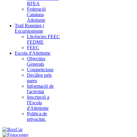
RFEA
Federació
Catalana
Atletisme
Trail Running i
Excursionisme
Llicències FEEC
FEDME
FEEC
Escola d'Atletisme
Objectius
Generals
Competicions
Decàleg pels
pares
Informació de
l'activitat
Inscripció a
l'Escola
d'Atletisme
Politica de
privacitat.