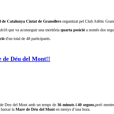
al de Catalunya Ciutat de Granollers
organitzat pel Club Atlètic Grano
sub16 que va aconseguir una meritòria
quarta posició
a només dos sego
ció
d'un total de 48 participants.
e de Déu del Mont!!
re de Deu del Mont amb un temps de
36 minuts i 40 segons
,però mentre
 baixar la
Mare de Déu del Mont
en menys d’una hora.