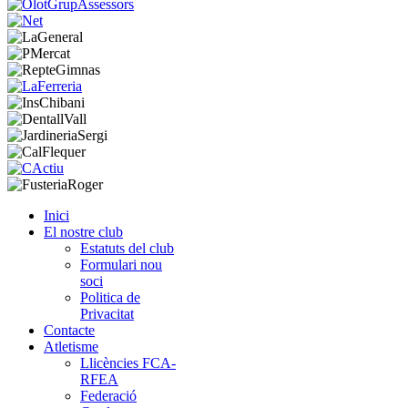
Inici
El nostre club
Estatuts del club
Formulari nou
soci
Politica de
Privacitat
Contacte
Atletisme
Llicències FCA-
RFEA
Federació