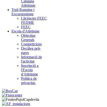
Catalana
Atletisme
Trail Running i
Excursionisme
Llicències FEEC
FEDME
FEEC
Escola d'Atletisme
Objectius
Generals
Competicions
Decàleg pels
pares
Informació de
l'activitat
Inscripció a
l'Escola
d'Atletisme
Politica de
privacitat.