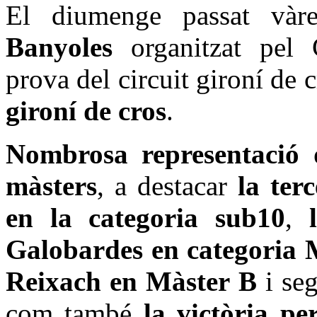
El diumenge passat vàr
Banyoles
organitzat pel 
prova del circuit gironí de 
gironí de cros
.
Nombrosa representació d'
màsters
, a destacar
la ter
en la categoria sub10
,
Galobardes en categoria 
Reixach en Màster B
i seg
com també
la victòria pe