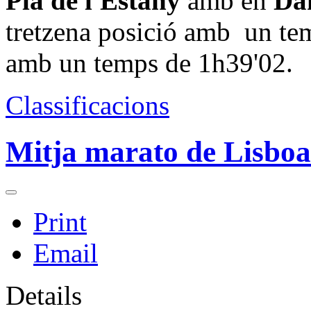
Pla de l'Estany
amb en
Da
tretzena posició amb un te
amb un temps de 1h39'02.
Classificacions
Mitja marato de Lisboa
Print
Email
Details