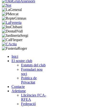
Inici
El nostre club
Estatuts del club
Formulari nou
soci
Politica de
Privacitat
Contacte
Atletisme
Llicències FCA-
RFEA
Federació