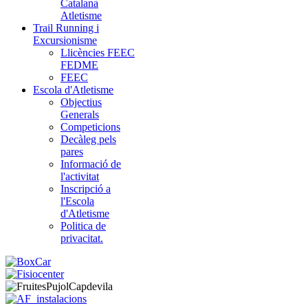
Catalana
Atletisme
Trail Running i
Excursionisme
Llicències FEEC
FEDME
FEEC
Escola d'Atletisme
Objectius
Generals
Competicions
Decàleg pels
pares
Informació de
l'activitat
Inscripció a
l'Escola
d'Atletisme
Politica de
privacitat.