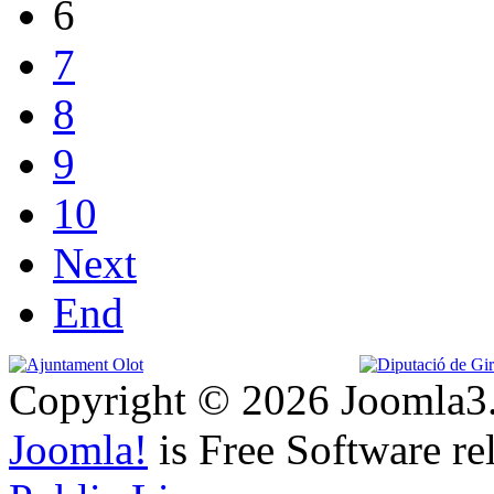
6
7
8
9
10
Next
End
Copyright © 2026 Joomla3.
Joomla!
is Free Software re