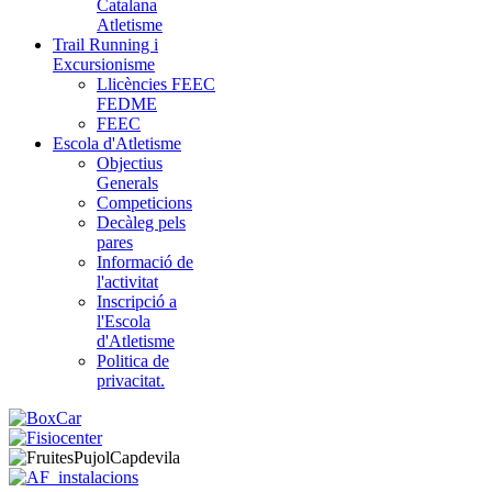
Catalana
Atletisme
Trail Running i
Excursionisme
Llicències FEEC
FEDME
FEEC
Escola d'Atletisme
Objectius
Generals
Competicions
Decàleg pels
pares
Informació de
l'activitat
Inscripció a
l'Escola
d'Atletisme
Politica de
privacitat.