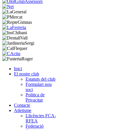
Inici
El nostre club
Estatuts del club
Formulari nou
soci
Politica de
Privacitat
Contacte
Atletisme
Llicències FCA-
RFEA
Federació