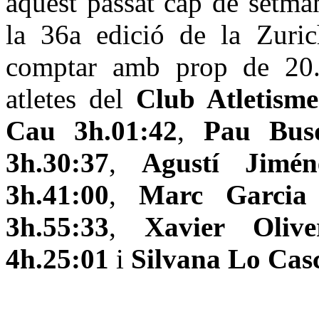
aquest passat cap de setma
la 36a edició de la Zuri
comptar amb prop de 20.00
atletes del
Club Atletism
Cau 3h.01:42
,
Pau Busq
3h.30:37
,
Agustí Jimén
3h.41:00
,
Marc Garcia 
3h.55:33
,
Xavier Olive
4h.25:01
i
Silvana Lo Cas