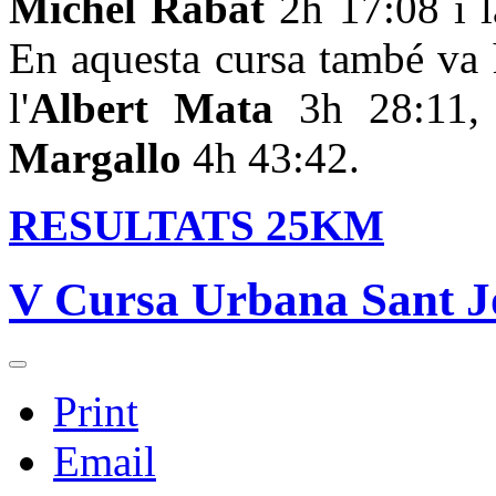
Michel Rabat
2h 17:08 i 
En aquesta cursa també va 
l'
Albert Mata
3h 28:11
Margallo
4h 43:42.
RESULTATS 25KM
V Cursa Urbana Sant Jo
Print
Email