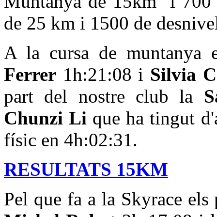
Muntanya de 15km i 700 de
de 25 km i 1500 de desnivel
A la cursa de muntanya e
Ferrer
1h:21:08 i
Silvia 
part del nostre club la
Sa
Chunzi Li
que ha tingut d
físic en 4h:02:31.
RESULTATS 15KM
Pel que fa a la Skyrace els