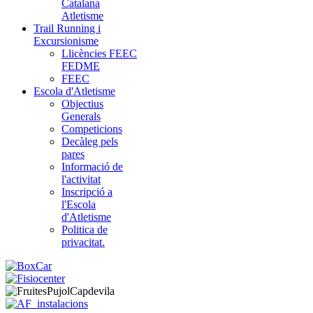
Catalana
Atletisme
Trail Running i
Excursionisme
Llicències FEEC
FEDME
FEEC
Escola d'Atletisme
Objectius
Generals
Competicions
Decàleg pels
pares
Informació de
l'activitat
Inscripció a
l'Escola
d'Atletisme
Politica de
privacitat.