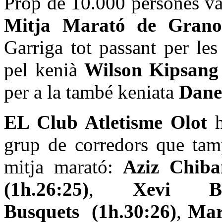
Prop de 10.000 persones va
Mitja Marató de Grano
Garriga tot passant per les
pel kenià
Wilson Kipsang
per a la també keniata
Dane
EL Club Atletisme Olot
grup de corredors que tam
mitja marató:
Aziz Chiba
(1h.26:25)
,
Xevi Bar
Busquets (1h.30:26)
,
Mar