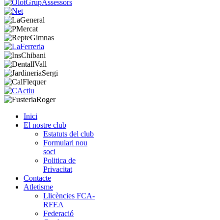
Inici
El nostre club
Estatuts del club
Formulari nou
soci
Politica de
Privacitat
Contacte
Atletisme
Llicències FCA-
RFEA
Federació